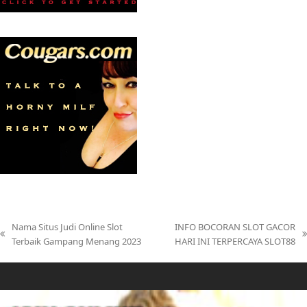
Nama Situs Judi Online Slot
INFO BOCORAN SLOT GACOR
previous
next
Terbaik Gampang Menang 2023
HARI INI TERPERCAYA SLOT88
post:
post: