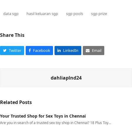
data sgp
hasil keluaran sgp
sgp pools
sgp prize
Share This
Twitter
Facebook
LinkedIn
Email
dahliaplnd24
Related Posts
Your Trusted Shop for Sex Toys in Chennai
Are you in search of a trusted sex toy shop in Chennai? 18 Plus Toy…