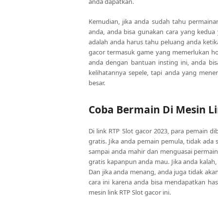
anda dapatkan.
Kemudian, jika anda sudah tahu permain
anda, anda bisa gunakan cara yang kedua 
adalah anda harus tahu peluang anda ketika
gacor termasuk game yang memerlukan hoki
anda dengan bantuan insting ini, anda 
kelihatannya sepele, tapi anda yang men
besar.
Coba Bermain Di Mesin Li
Di link RTP Slot gacor 2023, para pemain d
gratis. Jika anda pemain pemula, tidak ada s
sampai anda mahir dan menguasai permainan
gratis kapanpun anda mau. Jika anda kalah,
Dan jika anda menang, anda juga tidak aka
cara ini karena anda bisa mendapatkan ha
mesin link RTP Slot gacor ini.