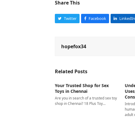
Share This
Twitter
Facebook
LinkedIn
hopefox34
Related Posts
Your Trusted Shop for Sex
Unde
Toys in Chennai
Uses
Cons
Are you in search of a trusted sex toy
shop in Chennai? 18 Plus Toy…
Introd
human
adult