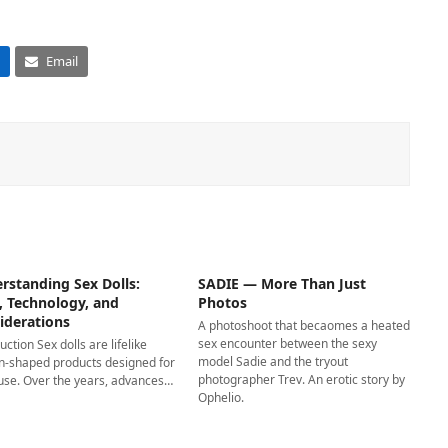
Email
rstanding Sex Dolls:
SADIE — More Than Just
, Technology, and
Photos
iderations
A photoshoot that becaomes a heated
sex encounter between the sexy
uction Sex dolls are lifelike
model Sadie and the tryout
-shaped products designed for
photographer Trev. An erotic story by
 use. Over the years, advances…
Ophelio.