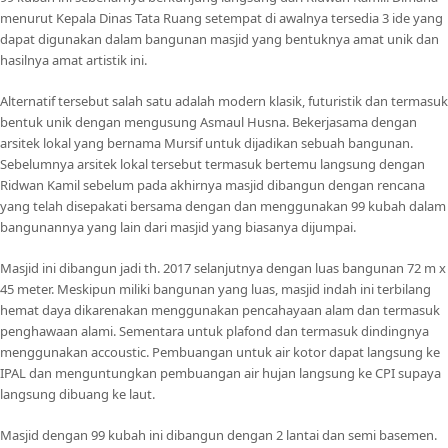
menurut Kepala Dinas Tata Ruang setempat di awalnya tersedia 3 ide yang
dapat digunakan dalam bangunan masjid yang bentuknya amat unik dan
hasilnya amat artistik ini.
Alternatif tersebut salah satu adalah modern klasik, futuristik dan termasuk
bentuk unik dengan mengusung Asmaul Husna. Bekerjasama dengan
arsitek lokal yang bernama Mursif untuk dijadikan sebuah bangunan.
Sebelumnya arsitek lokal tersebut termasuk bertemu langsung dengan
Ridwan Kamil sebelum pada akhirnya masjid dibangun dengan rencana
yang telah disepakati bersama dengan dan menggunakan 99 kubah dalam
bangunannya yang lain dari masjid yang biasanya dijumpai.
Masjid ini dibangun jadi th. 2017 selanjutnya dengan luas bangunan 72 m x
45 meter. Meskipun miliki bangunan yang luas, masjid indah ini terbilang
hemat daya dikarenakan menggunakan pencahayaan alam dan termasuk
penghawaan alami. Sementara untuk plafond dan termasuk dindingnya
menggunakan accoustic. Pembuangan untuk air kotor dapat langsung ke
IPAL dan menguntungkan pembuangan air hujan langsung ke CPI supaya
langsung dibuang ke laut.
Masjid dengan 99 kubah ini dibangun dengan 2 lantai dan semi basemen.