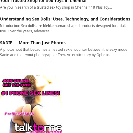
Your Trusted Shop for Sex Toys in Chennai
Are you in search of a trusted sex toy shop in Chennai? 18 Plus Toy…
Understanding Sex Dolls: Uses, Technology, and Considerations
Introduction Sex dolls are lifelike human-shaped products designed for adult
use. Over the years, advances…
SADIE — More Than Just Photos
A photoshoot that becaomes a heated sex encounter between the sexy model
Sadie and the tryout photographer Trev. An erotic story by Ophelio.