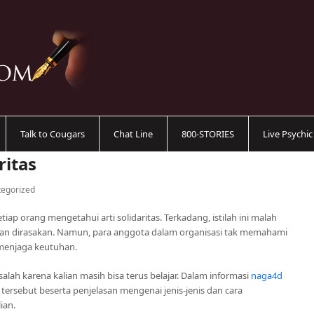
Talk to Cougars
Chat Line
800-STORIES
Live Psychi
ritas
egorized
 orang mengetahui arti solidaritas. Terkadang, istilah ini malah
 dan dirasakan. Namun, para anggota dalam organisasi tak memahami
 menjaga keutuhan.
salah karena kalian masih bisa terus belajar. Dalam informasi
naga4d
 tersebut beserta penjelasan mengenai jenis-jenis dan cara
ian.