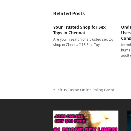
Related Posts
Your Trusted Shop for Sex
Unde
Toys in Chennai
Uses
Cons
Are you in search of a trusted sex toy
shop in Chennai? 18 Plus Toy…
Introd
human
adult
Situs Casino Online Paling Gacor
previous
post: