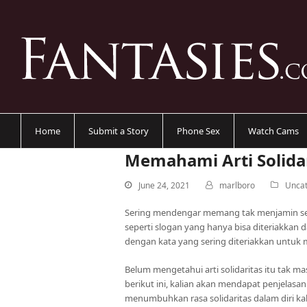
Home
Submit a Story
Phone Sex
Watch Cams
Memahami Arti Solida
June 24, 2021
marlboro
Uncat
Sering mendengar memang tak menjamin setiap
seperti slogan yang hanya bisa diteriakkan
dengan kata yang sering diteriakkan untuk
Belum mengetahui arti solidaritas itu tak ma
berikut ini, kalian akan mendapat penjelasan
menumbuhkan rasa solidaritas dalam diri kal