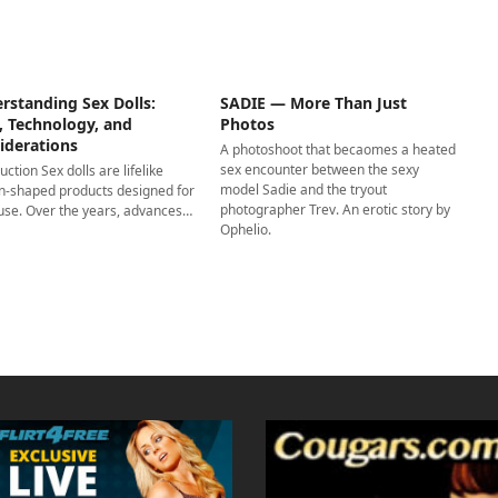
rstanding Sex Dolls:
SADIE — More Than Just
, Technology, and
Photos
iderations
A photoshoot that becaomes a heated
sex encounter between the sexy
uction Sex dolls are lifelike
model Sadie and the tryout
-shaped products designed for
photographer Trev. An erotic story by
 use. Over the years, advances…
Ophelio.