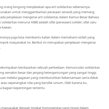
 orang bingung menjelaskan apa arti solidaritas sebenarnya.
 digunakan untuk menggambarkan perasaan senasib yang memang
ap ada penjelasan mengenai arti solidaritas dalam Kamus Besar Bahasa
 solidaritas menurut KBBI adalah sifat (perasaan) solider; sifat satu
ia kawan.
s-jenisnya juga bisa membantu kalian dalam memahami istilah yang
ompok masyarakat ini. Berikut ini merupakan penjelasan mengenai
.
i kekompakan berdasarkan sebuah perbedaan. Kemunculan solidaritas
ng semakin besar dan jenjang ketergantungan yang sangat tinggi.
ersatuan melalui gagasan yang membutuhkan kebersamaan serta diikat
tau seperangkat nilai yang bersifat umum. Oleh karena itu,
da bagian kepentingan tertentu
da masyarakat dengan tingkat homogenitas yang tinggi dalam