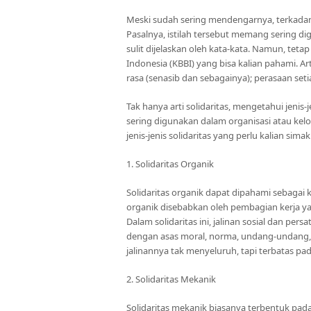
Meski sudah sering mendengarnya, terkadang
Pasalnya, istilah tersebut memang sering
sulit dijelaskan oleh kata-kata. Namun, tet
Indonesia (KBBI) yang bisa kalian pahami. Arti
rasa (senasib dan sebagainya); perasaan set
Tak hanya arti solidaritas, mengetahui jeni
sering digunakan dalam organisasi atau kel
jenis-jenis solidaritas yang perlu kalian simak
1. Solidaritas Organik
Solidaritas organik dapat dipahami sebaga
organik disebabkan oleh pembagian kerja ya
Dalam solidaritas ini, jalinan sosial dan p
dengan asas moral, norma, undang-undang, a
jalinannya tak menyeluruh, tapi terbatas pa
2. Solidaritas Mekanik
Solidaritas mekanik biasanya terbentuk pa