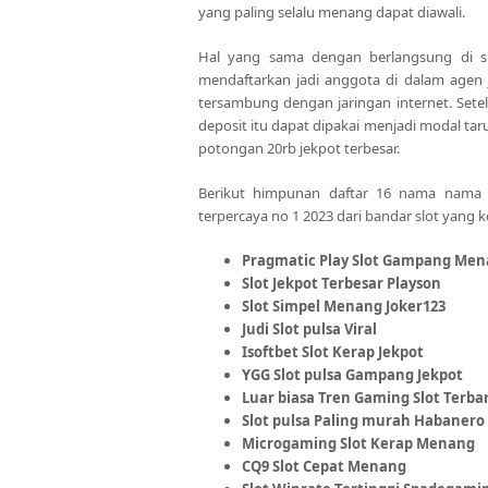
yang paling selalu menang dapat diawali.
Hal yang sama dengan berlangsung di si
mendaftarkan jadi anggota di dalam agen j
tersambung dengan jaringan internet. Sete
deposit itu dapat dipakai menjadi modal tar
potongan 20rb jekpot terbesar.
Berikut himpunan daftar 16 nama nama si
terpercaya no 1 2023 dari bandar slot yang 
Pragmatic Play Slot Gampang Me
Slot Jekpot Terbesar Playson
Slot Simpel Menang Joker123
Judi Slot pulsa Viral
Isoftbet Slot Kerap Jekpot
YGG Slot pulsa Gampang Jekpot
Luar biasa Tren Gaming Slot Terba
Slot pulsa Paling murah Habanero
Microgaming Slot Kerap Menang
CQ9 Slot Cepat Menang