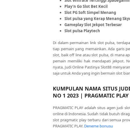
Slot Winrate Tertinggi Spadegami
Play’n Go Slot Bet Kecil
Slot PG Soft Simpel Menang
Slot pulsa yang Kerap Menang Sky
Gameplay Slot Jekpot Terbesar
Slot pulsa Playtech
Di dalam permainan link slot pulsa, terd
tiap pemain yang memainkan. Ada garis p
slot, baik off line atau slot pulsa, di mana 
pemain memiliki hak mendapati jekpot. N
nyata, Judi Online Pastinya Slot88 menyaran
saja untuk Anda yang ingin bermain slot bia
KUMPULAN NAMA SITUS JUDI
NO 1 2023 | PRAGMATIC PLAY
PRAGMATIC PLAY adalah situs agen judi slo
online di Indonesia. Sudah tidak butuh dira
slot pragmatic play terbaru dari semua pro
PRAGMATIC PLAY.
Deneme bonusu