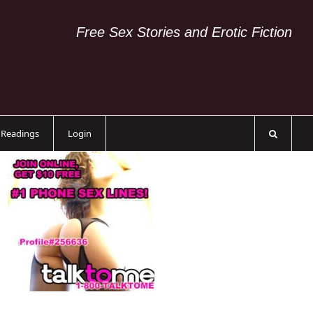
Free Sex Stories and Erotic Fiction
c Readings
Login