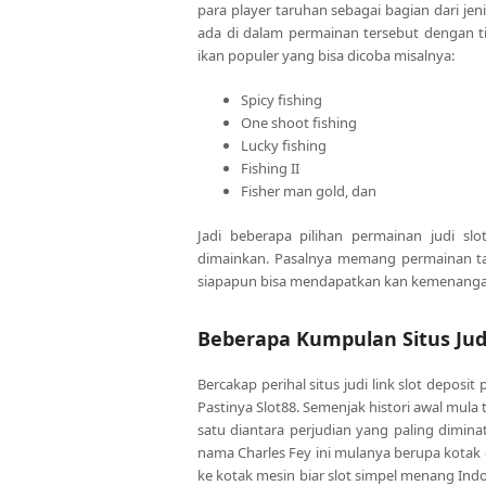
para player taruhan sebagai bagian dari je
ada di dalam permainan tersebut dengan t
ikan populer yang bisa dicoba misalnya:
Spicy fishing
One shoot fishing
Lucky fishing
Fishing II
Fisher man gold, dan
Jadi beberapa pilihan permainan judi slo
dimainkan. Pasalnya memang permainan t
siapapun bisa mendapatkan kan kemenangan
Beberapa Kumpulan Situs Judi
Bercakap perihal situs judi link slot deposit
Pastinya Slot88. Semenjak histori awal mula t
satu diantara perjudian yang paling diminat
nama Charles Fey ini mulanya berupa kotak 
ke kotak mesin biar slot simpel menang Ind