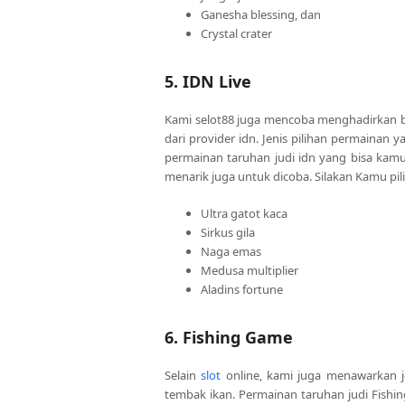
Ganesha blessing, dan
Crystal crater
5. IDN Live
Kami selot88 juga mencoba menghadirkan be
dari provider idn. Jenis pilihan permainan y
permainan taruhan judi idn yang bisa kam
menarik juga untuk dicoba. Silakan Kamu pil
Ultra gatot kaca
Sirkus gila
Naga emas
Medusa multiplier
Aladins fortune
6. Fishing Game
Selain
slot
online, kami juga menawarkan je
tembak ikan. Permainan taruhan judi Fishin