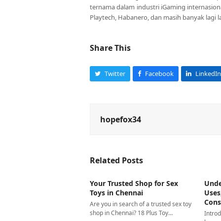
ternama dalam industri iGaming internasional
Playtech, Habanero, dan masih banyak lagi l
Share This
Twitter
Facebook
LinkedIn
hopefox34
Related Posts
Your Trusted Shop for Sex
Unde
Toys in Chennai
Uses
Cons
Are you in search of a trusted sex toy
shop in Chennai? 18 Plus Toy…
Introd