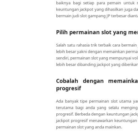
baiknya bagi setiap para pemain untuk 
keuntungan jackpot yang dihasilkan juga dapa
bermain judi slot gampang JP terbesar diant
Pilih permainan slot yang memi
Salah satu rahasia trik terbaik cara berma
lebih besar yakni dengan memainkan permainan
sendiri, permainan slot yang mempunyai vol
lebih besar dibanding jackpot yang diberika
Cobalah dengan memainkan
progresif
Ada banyak tipe permainan slot utama yan
terutama bagi anda yang selalu mengingi
progresif. Berbeda dengan keuntungan jac
jackpot progresif menawarkan keuntungan 
permainan slot yang anda mainkan.