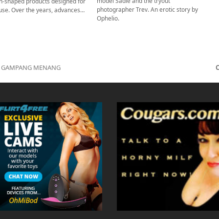
model Sadie and the tryout
-shaped products designed for
photographer Trev. An erotic story by
 use. Over the years, advances…
Ophelio.
YA GAMPANG MENANG
n
p