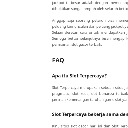
jackpot terbesar adalah dengan memenang
dibuktikan sangat ampuh oleh seluruh betto
Anggap saja seorang petaruh bisa memen
peluang kemunculan dan peluang jackpot ya
Sekian deretan cara untuk mendapatkan j
Semoga bettor selanjutnya bisa mengaplik
permainan slot gacor terbaik.
FAQ
Apa itu Slot Terpercaya?
Slot Terpercaya merupakan sebuah situs j
pragmatic, slot zeus, slot bonanza ter
jaminan kemenangan taruhan game slot yan
Slot Terpercaya bekerja sama de
Kini, situs slot gacor hari ini dan Slot T