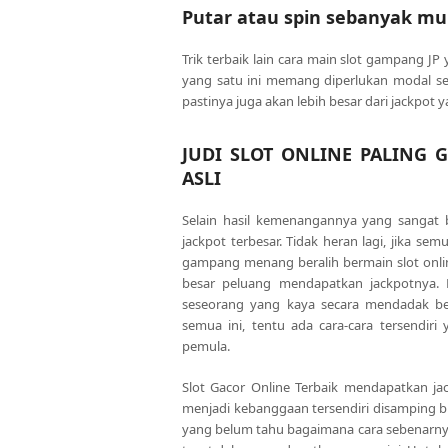
Putar atau spin sebanyak m
Trik terbaik lain cara main slot gampang J
yang satu ini memang diperlukan modal se
pastinya juga akan lebih besar dari jackpot
JUDI SLOT ONLINE PALING
ASLI
Selain hasil kemenangannya yang sangat b
jackpot terbesar. Tidak heran lagi, jika se
gampang menang beralih bermain slot online
besar peluang mendapatkan jackpotnya. 
seseorang yang kaya secara mendadak be
semua ini, tentu ada cara-cara tersendiri 
pemula.
Slot Gacor Online Terbaik mendapatkan jac
menjadi kebanggaan tersendiri disamping 
yang belum tahu bagaimana cara sebenarnya 