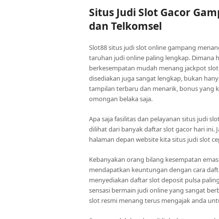
Situs Judi Slot Gacor Ga
dan Telkomsel
Slot88 situs judi slot online gampang menan
taruhan judi online paling lengkap. Dimana
berkesempatan mudah menang jackpot slot uan
disediakan juga sangat lengkap, bukan hany
tampilan terbaru dan menarik, bonus yang ka
omongan belaka saja.
Apa saja fasilitas dan pelayanan situs judi 
dilihat dari banyak daftar slot gacor hari ini.
halaman depan website kita situs judi slot c
Kebanyakan orang bilang kesempatan emas j
mendapatkan keuntungan dengan cara daftar
menyediakan daftar slot deposit pulsa pali
sensasi bermain judi online yang sangat ber
slot resmi menang terus mengajak anda untuk