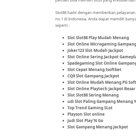
Slot88 hadir dengan memberikan pelayanan te
no 1 di Indonesia. Anda dapat memilih banyak 
seperti :
Slot Slot88 Play Mudah Menang
Slot Online Microgaming Gampan
Joker123 Slot Mudah Jackpot
Slot Online Sering Jackpot Gamepl
Spadegaming Slot Online Gampa
Slot Cepat Menang Isoftbet
CQ9 Slot Gampang Jackpot
Slot Online Mudah Menang PG Sof
Slot Online Playtech Jackpot Besar
Slot Slot88 Sering Menang
udi Slot Paling Gampang Menang 
Top Trend Gaming SLot
Playson Slot online
Judi Slot Play’N Go
Slot Gampang Menang Jackpot