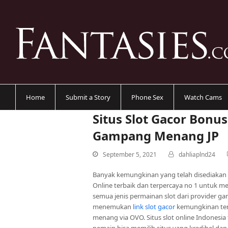
Home
Submit a Story
Phone Sex
Watch Cams
Situs Slot Gacor Bon
Gampang Menang JP
September 5, 2021
dahliaplnd24
Banyak kemungkinan yang telah disediakan 
Online terbaik dan terpercaya no 1 untuk m
semua jenis permainan slot dari provider g
menemukan
link slot gacor
kemungkinan terb
menang via OVO. Situs slot online Indonesia
pemain bisa memilih situs yang kredibel dan