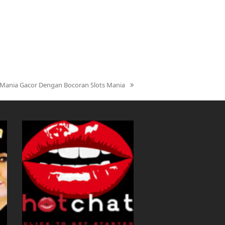
ts Mania Gacor Dengan Bocoran Slots Mania