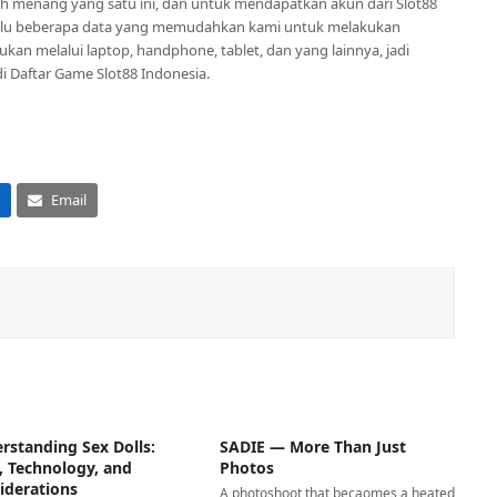
ah menang yang satu ini, dan untuk mendapatkan akun dari Slot88
erlu beberapa data yang memudahkan kami untuk melakukan
kukan melalui laptop, handphone, tablet, dan yang lainnya, jadi
i Daftar Game Slot88 Indonesia.
Email
rstanding Sex Dolls:
SADIE — More Than Just
, Technology, and
Photos
iderations
A photoshoot that becaomes a heated