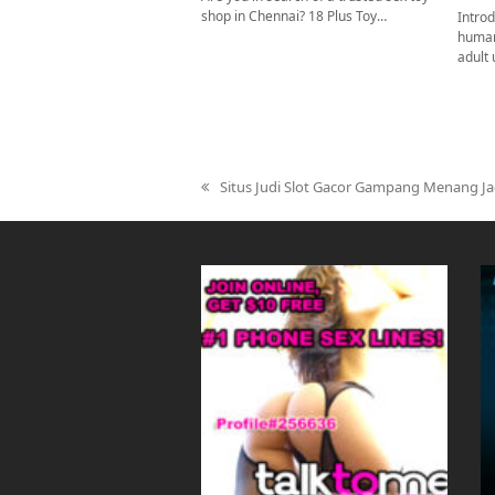
shop in Chennai? 18 Plus Toy…
Introd
human
adult
Situs Judi Slot Gacor Gampang Menang Ja
previous
post: