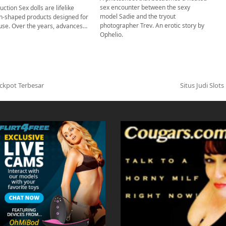
sex encounter between the sexy
uction Sex dolls are lifelike
model Sadie and the tryout
-shaped products designed for
photographer Trev. An erotic story by
 use. Over the years, advances…
Ophelio.
ckpot Terbesar
Situs Judi Slo
next
post: