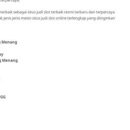
rbaik sebagai situs judi slot terbaik resmi terbaru dan terpercaya
jenis jenis mesin situs judi slot online terlengkap yang diinginkan
g Menang
ay
ng Menang
t
YGG