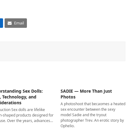
Email
rstanding Sex Dolls:
SADIE — More Than Just
, Technology, and
Photos
iderations
A photoshoot that becaomes a heated
sex encounter between the sexy
uction Sex dolls are lifelike
model Sadie and the tryout
-shaped products designed for
photographer Trev. An erotic story by
 use. Over the years, advances…
Ophelio.