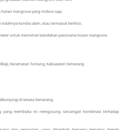
n hutan mangrove yang rimbun saja.
 indahnya kondisi alam, atau termasuk berfoto.
 meter untuk memotret keindahan panorama hutan mangrove.
Kalibeji, Kecamatan Tuntang, Kabupaten Semarang
dikunjungi di wisata Semarang.
ng yang membuka ini mengusung rancangan kombinasi terhadap
 renang dan perosotan, yang ditambah bersama bersama daerah