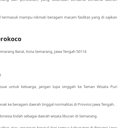
il termasuk mampu nikmati beragam macam fasilitas yang di sajikan
erokoco
. Semarang Barat, Kota Semarang, Jawa Tengah 50114
B
suai untuk keluarga, jangan lupa singgah ke Taman Wisata Puri
ak ke beragam daerah tinggal normalitas di Provinsi Jawa Tengah.
donesia Indah sebagai daerah wisata liburan di Semarang.
malitas atau anjungan berasal dari semua kabupaten di Provinsi Jawa