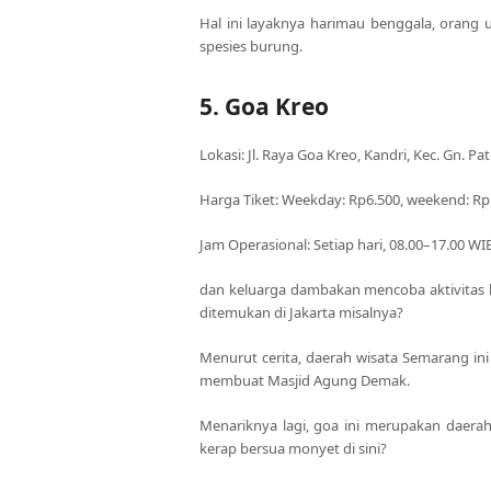
Hal ini layaknya harimau benggala, orang u
spesies burung.
5. Goa Kreo
Lokasi: Jl. Raya Goa Kreo, Kandri, Kec. Gn. 
Harga Tiket: Weekday: Rp6.500, weekend: Rp1
Jam Operasional: Setiap hari, 08.00–17.00 WI
dan keluarga dambakan mencoba aktivitas la
ditemukan di Jakarta misalnya?
Menurut cerita, daerah wisata Semarang in
membuat Masjid Agung Demak.
Menariknya lagi, goa ini merupakan daera
kerap bersua monyet di sini?