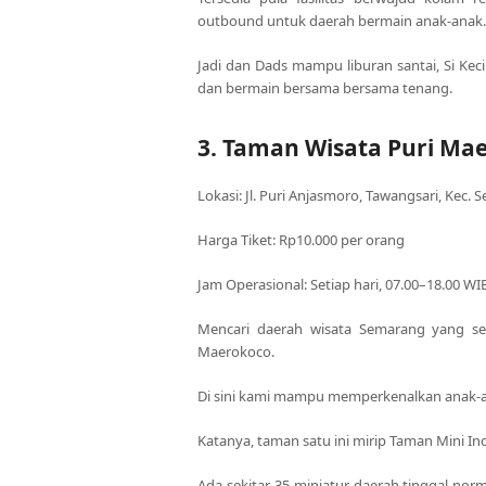
outbound untuk daerah bermain anak-anak.
Jadi dan Dads mampu liburan santai, Si Kec
dan bermain bersama bersama tenang.
3. Taman Wisata Puri Ma
Lokasi: Jl. Puri Anjasmoro, Tawangsari, Kec
Harga Tiket: Rp10.000 per orang
Jam Operasional: Setiap hari, 07.00–18.00 WI
Mencari daerah wisata Semarang yang se
Maerokoco.
Di sini kami mampu memperkenalkan anak-an
Katanya, taman satu ini mirip Taman Mini In
Ada sekitar 35 miniatur daerah tinggal nor