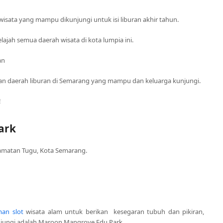
wisata yang mampu dikunjungi untuk isi liburan akhir tahun.
elajah semua daerah wisata di kota lumpia ini.
an
ngan daerah liburan di Semarang yang mampu dan keluarga kunjungi.
!
ark
camatan Tugu, Kota Semarang.
an slot
wisata alam untuk berikan kesegaran tubuh dan pikiran,
jungi adalah Maroon Mangrove Edu Park.