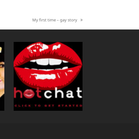
My first time – gay story
next
post: