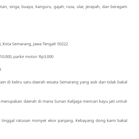
tan, singa, buaya, kanguru, gajah, rusa, ular, jerapah, dan beragam
Pati, Kota Semarang, Jawa Tengah 50222
0.000, parkir motor: Rp3.000
B
in di keliru satu daerah wisata Semarang yang asik dan tidak bakal
i merupakan daerah di mana Sunan Kalijaga mencari kayu jati untuk
h tinggal ratusan monyet ekor panjang. Kebayang dong kami bakal