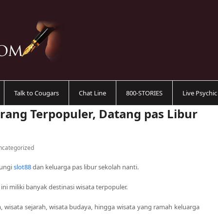
Talk to Cougars
Chat Line
800-STORIES
Live Psychi
rang Terpopuler, Datang pas Libur
ncategorized
jungi
slot88
dan keluarga pas libur sekolah nanti.
i miliki banyak destinasi wisata terpopuler.
am, wisata sejarah, wisata budaya, hingga wisata yang ramah keluarga