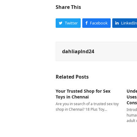
Share This
Twitter
Facebook
LinkedIn
dahliaplnd24
Related Posts
Your Trusted Shop for Sex
Unde
Toys in Chennai
Uses
Cons
Are you in search of a trusted sex toy
shop in Chennai? 18 Plus Toy…
Introd
human
adult