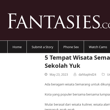
Home
Submit a Story
Phone Sex
Watch Cams
5 Tempat Wisata Sema
Sekolah Yuk
May 23, 2023
dahliaplnd24
U
Ada beragam wisata Semarang untuk dikun
Kota yang populer bersama bersama lumpia in
Mulai berasal dari wisata kuliner, wisata al
termasuk anak-anak.