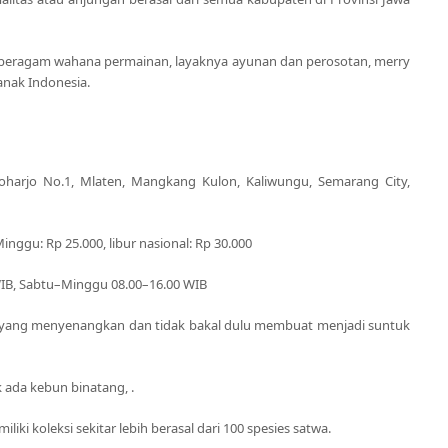
da beragam wahana permainan, layaknya ayunan dan perosotan, merry
anak Indonesia.
umoharjo No.1, Mlaten, Mangkang Kulon, Kaliwungu, Semarang City,
nggu: Rp 25.000, libur nasional: Rp 30.000
WIB, Sabtu–Minggu 08.00–16.00 WIB
 yang menyenangkan dan tidak bakal dulu membuat menjadi suntuk
 ada kebun binatang, .
iki koleksi sekitar lebih berasal dari 100 spesies satwa.