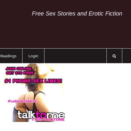
Free Sex Stories and Erotic Fiction
c Readings
Login