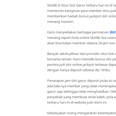
Slot88 di Situs Slot Gacor terbaru hari ini d
memenuhi keinginan para member situs judi s
memberikan hadiah bonus jackpot slot online
menang maxwin.
Kami menyediakan berbagai permainan
slo
menang seperti bola online Slot88, live casino
akan bisa kalian mainkan selama 24 jam non 
Banyak sekali pilihan dari provider situs li
bersama teman. Kami memiliki bonus slot j
pecinta judi slot online jackpot terbesar d
dengan hanya deposit sebesar Rp 10ribu.
Penarapan jam slot gacor deposit pulas ini s
ada kala nya member yang tidak menerapka
gacor saja sehingga tidak menghasilkan. Ol
penyebab yang membuat anda kalah, pola se
terbaru hari ini di website judi resmi ini.
Kebanyakan orang mengatakan kesempatan em