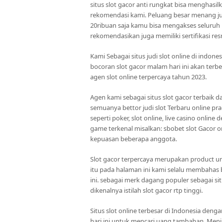
situs slot gacor anti rungkat bisa menghas
rekomendasi kami. Peluang besar menang jut
20ribuan saja kamu bisa mengakses seluruh p
rekomendasikan juga memiliki sertifikasi re
Kami Sebagai situs judi slot online di indo
bocoran slot gacor malam hari ini akan terb
agen slot online terpercaya tahun 2023.
Agen kami sebagai situs slot gacor terbaik da
semuanya bettor judi slot Terbaru online 
seperti poker, slot online, live casino onlin
game terkenal misalkan: sbobet slot Gacor o
kepuasan beberapa anggota.
Slot gacor terpercaya merupakan product u
itu pada halaman ini kami selalu membahas 
ini. sebagai merk dagang populer sebagai si
dikenalnya istilah slot gacor rtp tinggi.
Situs slot online terbesar di Indonesia den
hari ini untuk mencari uang tambahan. Menja