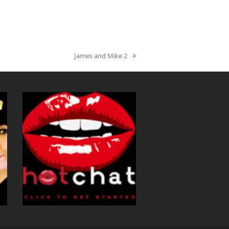
James and Mike 2
next
post: