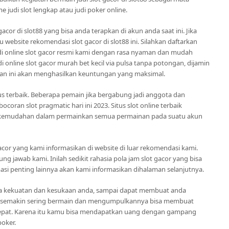
 judi slot lengkap atau judi poker online.
acor di slot88 yang bisa anda terapkan di akun anda saat ini. Jika
 website rekomendasi slot gacor di slot88 ini. Silahkan daftarkan
di online slot gacor resmi kami dengan rasa nyaman dan mudah
 online slot gacor murah bet kecil via pulsa tanpa potongan, dijamin
an ini akan menghasilkan keuntungan yang maksimal.
us terbaik. Beberapa pemain jika bergabung jadi anggota dan
oran slot pragmatic hari ini 2023. Situs slot online terbaik
 kemudahan dalam permainkan semua permainan pada suatu akun
cor yang kami informasikan di website di luar rekomendasi kami.
ng jawab kami. Inilah sedikit rahasia pola jam slot gacor yang bisa
masi penting lainnya akan kami informasikan dihalaman selanjutnya.
a kekuatan dan kesukaan anda, sampai dapat membuat anda
, semakin sering bermain dan mengumpulkannya bisa membuat
cepat. Karena itu kamu bisa mendapatkan uang dengan gampang
poker.