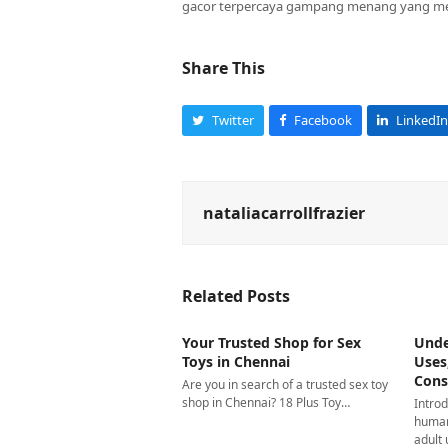
gacor terpercaya gampang menang yang meng
Share This
Twitter
Facebook
LinkedIn
nataliacarrollfrazier
Related Posts
Your Trusted Shop for Sex
Unde
Toys in Chennai
Uses
Cons
Are you in search of a trusted sex toy
shop in Chennai? 18 Plus Toy…
Introd
human
adult