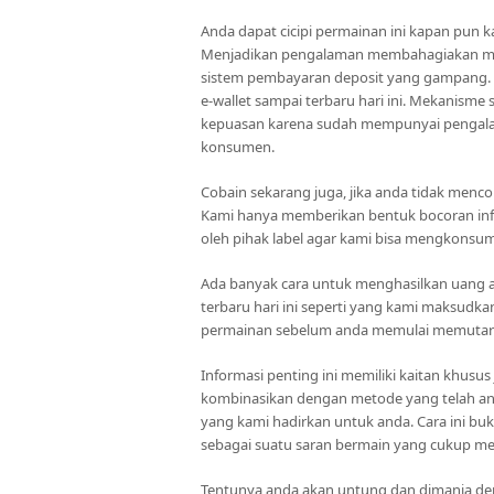
Anda dapat cicipi permainan ini kapan pun ka
Menjadikan pengalaman membahagiakan mai
sistem pembayaran deposit yang gampang. 
e-wallet sampai terbaru hari ini. Mekanisme
kepuasan karena sudah mempunyai pengala
konsumen.
Cobain sekarang juga, jika anda tidak menco
Kami hanya memberikan bentuk bocoran infor
oleh pihak label agar kami bisa mengkonsum
Ada banyak cara untuk menghasilkan uang as
terbaru hari ini seperti yang kami maksud
permainan sebelum anda memulai memutar me
Informasi penting ini memiliki kaitan khusu
kombinasikan dengan metode yang telah and
yang kami hadirkan untuk anda. Cara ini b
sebagai suatu saran bermain yang cukup me
Tentunya anda akan untung dan dimanja den