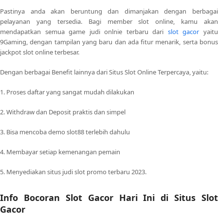
Pastinya anda akan beruntung dan dimanjakan dengan berbagai
pelayanan yang tersedia. Bagi member slot online, kamu akan
mendapatkan semua game judi onlnie terbaru dari
slot gacor
yait
9Gaming, dengan tampilan yang baru dan ada fitur menarik, serta bonus
jackpot slot online terbesar.
Dengan berbagai Benefit lainnya dari Situs Slot Online Terpercaya, yaitu:
1. Proses daftar yang sangat mudah dilakukan
2. Withdraw dan Deposit praktis dan simpel
3. Bisa mencoba demo slot88 terlebih dahulu
4. Membayar setiap kemenangan pemain
5. Menyediakan situs judi slot promo terbaru 2023.
Info Bocoran Slot Gacor Hari Ini di Situs Slot
Gacor