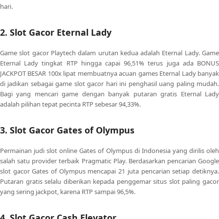
hari.
2. Slot Gacor Eternal Lady
Game slot gacor Playtech dalam urutan kedua adalah Eternal Lady. Game
Eternal Lady tingkat RTP hingga capai 96,51% terus juga ada BONUS
JACKPOT BESAR 100x lipat membuatnya acuan games Eternal Lady banyak
di jadikan sebagai game slot gacor hari ini penghasil uang paling mudah.
Bagi yang mencari game dengan banyak putaran gratis Eternal Lady
adalah pilihan tepat pecinta RTP sebesar 94,33%.
3. Slot Gacor Gates of Olympus
Permainan judi slot online Gates of Olympus di Indonesia yang dirilis oleh
salah satu provider terbaik Pragmatic Play. Berdasarkan pencarian Google
slot gacor Gates of Olympus mencapai 21 juta pencarian setiap detiknya.
Putaran gratis selalu diberikan kepada penggemar situs slot paling gacor
yang sering jackpot, karena RTP sampai 96,5%.
4. Slot Gacor Cash Elevator